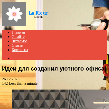
Menu
La Fleur
Цветы
Главная
О сайте
Читаемое
Статьи
Контакты
Search
for
Идеи для создания уютного офиса
26.12.2025
142
Less than a minute