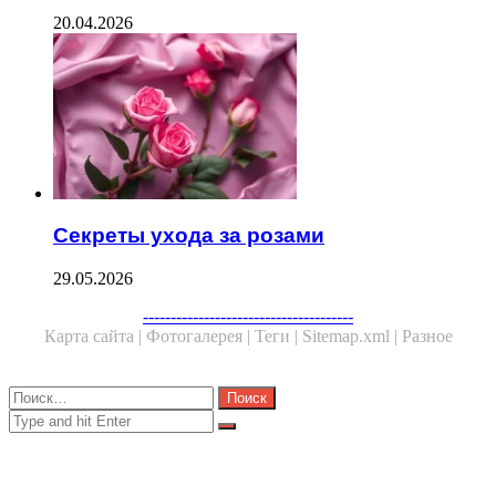
20.04.2026
Секреты ухода за розами
29.05.2026
Facebook
Twitter
WhatsApp
Telegram
--------------------------------------
Карта сайта |
Фотогалерея |
Теги |
Sitemap.xml |
Разное
Close
Найти:
Close
Search
for