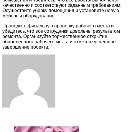
качественно и соответствуют заданным требованиям.
Осуществите уборку помещения и установите новую
мебель и оборудование.
Проведите финальную проверку рабочего места и
убедитесь, что все сотрудники довольны результатом
ремонта. Организуйте торжественное открытие
обновленного рабочего места и отметьте успешное
завершение проекта.
Facebook
Twitter
LinkedIn
Tumblr
Pinterest
Reddit
VKontakte
Odnoklassniki
Skype
WhatsApp
Telegram
Viber
Share
Print
via
Email
ЧИТАЕМОЕ