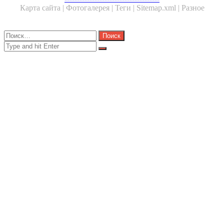
Карта сайта |
Фотогалерея |
Теги |
Sitemap.xml |
Разное
Close
Найти:
Close
Search
for